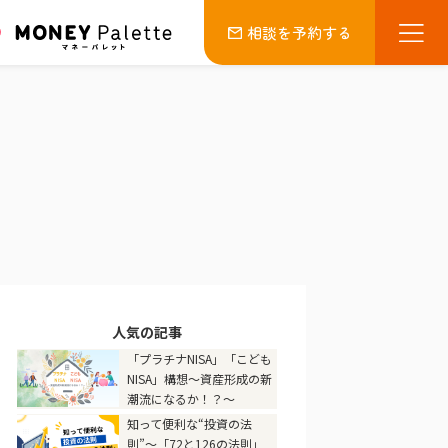
相談を予約する
人気の記事
「プラチナNISA」「こども
NISA」構想～資産形成の新
潮流になるか！？～
知って便利な“投資の法
則”～「72と126の法則」