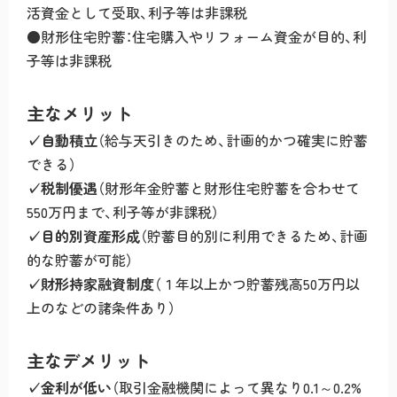
活資金として受取、利子等は非課税
●財形住宅貯蓄：住宅購入やリフォーム資金が目的、利
子等は非課税
主なメリット
✓自動積立
（給与天引きのため、計画的かつ確実に貯蓄
できる）
✓税制優遇
（財形年金貯蓄と財形住宅貯蓄を合わせて
550万円まで、利子等が非課税）
✓目的別資産形成
（貯蓄目的別に利用できるため、計画
的な貯蓄が可能）
✓財形持家融資制度
（１年以上かつ貯蓄残高50万円以
上のなどの諸条件あり）
主なデメリット
✓
金利が低い
（取引金融機関によって異なり0.1～0.2%