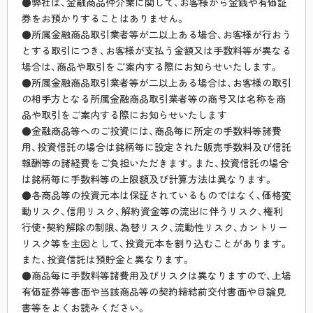
●弊社は、金融商品仲介業に関して、お客様から金銭や有価証
券をお預かりすることはありません。
●所属金融商品取引業者等が二以上ある場合、お客様が行おう
とする取引につき、お客様が支払う金額又は手数料等が異なる
場合は、商品や取引をご案内する際にお知らせいたします。
●所属金融商品取引業者等が二以上ある場合は、お客様の取引
の相手方となる所属金融商品取引業者等の商号又は名称を商
品や取引をご案内する際にお知らせいたします
●金融商品等へのご投資には、商品毎に所定の手数料等諸費
用、投資信託の場合は銘柄毎に設定された販売手数料及び信託
報酬等の諸経費をご負担いただきます。また、投資信託の場合
は銘柄毎に手数料等の上限額及び計算方法は異なります。
●各商品等の投資元本は保証されているものではなく、価格変
動リスク、信用リスク、解約資金等の流出に伴うリスク、権利
行使・契約解除の制限、為替リスク、流動性リスク、カントリー
リスク等を主因として、投資元本を割り込むことがあります。
また、投資信託は預貯金と異なります。
●商品毎に手数料等諸費用及びリスクは異なりますので、上場
有価証券等書面や当該商品等の契約締結前交付書面や目論見
書等をよくお読みください。