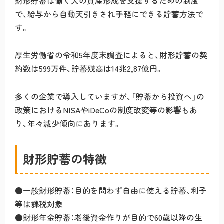
財形貯蓄は働く人の資産形成を支援するための制度
で、給与から自動天引きされ手軽にできる貯蓄方法で
す。
厚生労働省の令和5年度末調査によると、財形貯蓄の契
約数は599万件、貯蓄残高は14兆2,87億円。
多くの企業で導入していますが、「貯蓄から投資へ」の
政策におけるNISAやiDeCoの制度改変等の影響もあ
り、年々減少傾向にあります。
財形貯蓄の特徴
●一般財形貯蓄：目的を問わず自由に使える貯蓄、利子
等は課税対象
●財形年金貯蓄：老後資金作りが目的で60歳以降の生